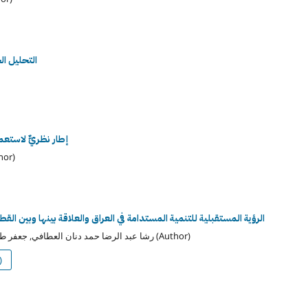
التحليل ال
إطار نظريٌّ لاستعمالِ
مُحمد راضي رهيف الفلاحيّ 
الرؤية المستقبلية للتنمية المستدامة في العراق والعلاقة بينها وبين القط
رشا عبد الرضا حمد دنان العطافي, جعفر طالب احمد الجنديل (Author)
)