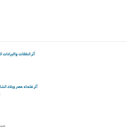
أثر النفقات وااليرادات الع
أثر علماء مصر وبلاد الشام في
ع
محمد حموز لفته الحجي