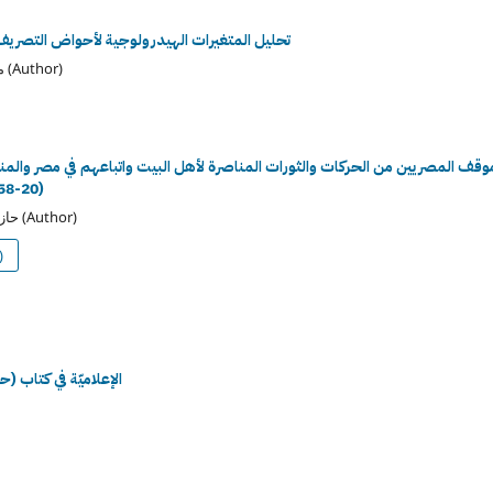
تحليل المتغيرات الهيدرولوجية لأحواض التصريف 
محمد عبد الوهاب حسن الاسدي, نور الهدى جبار شنيت المالكي (Author)
وقف المصريين من الحركات والثورات المناصرة لأهل البيت واتباعهم في مصر والمن
(20-358هـ/640-968م)
حازم حازم حمود عبيد (Author)
)
الإعلاميّة في كتاب (