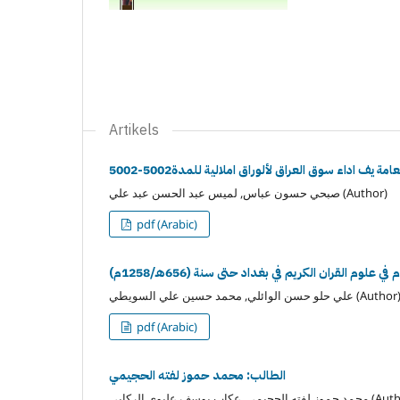
Artikels
امة يف اداء سوق العراق لألوراق املالية للمدة5002-5002
صبحي حسون عباس, لميس عبد الحسن عبد علي (Author)
pdf (Arabic)
 علوم القران الكريم في بغداد حتى سنة (656هـ/1258م)
لي حلو حسن الوائلي, محمد حسين علي السويطي (Author)
pdf (Arabic)
الطالب: محمد حموز لفته الحجيمي
مي, عكاب يوسف عليوي الركابي (Author)