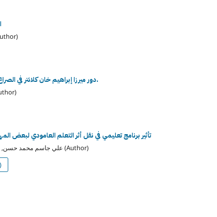
ا
ماجد راضي حسين القريشي, حسين عذاب خليف 
دور ميرزا إبراهيم خان كلانتر في الصراع بين لطفعلي خان الزند وآغا محمد خان قاجار 1789-1794.
هادي صاحب عيدان البدراوي, خضير مظلوم ف
تأثير برنامج تعليمي في نقل أثر التعلم العامودي لبعض المه
علي جاسم محمد حسن, محمد شهاب أحمد (Author)
)