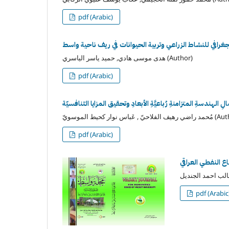
pdf (Arabic)
جغرافي للنشاط الزراعي وتربية الحيوانات في ريف ناحية واسط
هدى موسى هادي, حميد ياسر الياسري (Author)
pdf (Arabic)
 الهندسةِ المتزامنةِ رُباعيَّةِ الأبعادِ وتحقيق المزايا التنافسيّة
, عَباس نوار كحيط الموسويّ (Author)
pdf (Arabic)
اع النفطي العراقي
pdf (Arabic