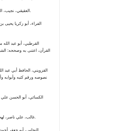
• العقيقي، نجيب، المستشرقون، دار المعارف بمصر- القاهرة ،ط3 ، 1965م.
القرآن، اعتنى به وصححه: الشي
نصوصه ورقم كتبه وأبوابه وأحا
• غالب، علي ناصر، لهجة قبيلة أسد، دار الشؤون الثقافية - بغداد ، ط1، 1989م.