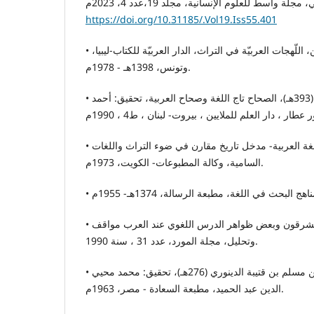
https://doi.org/10.31185/.Vol19.Iss55.401
• الجندي، أحمد علم الدين، اللّهجات العربيّة في التراث، الدار العربيّة للكتاب-ليبيا،
وتونس، 1398هـ - 1978م.
• الجوهري، إسماعيل بن حماد (393هـ)، الصحاح تاج اللغة وصحاح العربية، تحقيق: أحمد
• حجازي، محمود فهمي، علم اللغة العربية- مدخل تاريخ مقارن في ضوء التراث واللغات
السامية، وكالة المطبوعات- الكويت، 1973م.
• حسن، نهاد فليح، المستشرقون وبعض ظواهر الدرس اللغوي عند العرب مواقف
وتحليل، مجلة المورد، عدد 31 ، سنة 1990.
• الدينوري، أبو محمد عبد الله بن مسلم بن قتيبة الدينوري (276هـ)، تحقيق: محمد محيي
الدين عبد الحميد، مطبعة السعادة - مصر، 1963م.