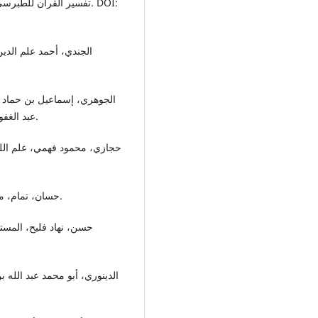
تفسير القرآن للطبرسي، مجلة واسط للعلوم الإنسانية، مجلد 19،عدد 4، 2023م. DOI:
عبد الغفور عطار ، دار العلم للملايين ، بيروت- لبنان ، ط4 ، 1990م.
• حسان، تمام، مناهج البحث في اللغة، مطبعة الرسالة، 1374هـ- 1955م.