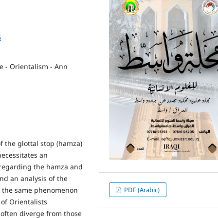
6
e - Orientalism - Ann
f the glottal stop (hamza)
 necessitates an
s regarding the hamza and
and an analysis of the
 on the same phenomenon
PDF (Arabic)
 of Orientalists
 often diverge from those