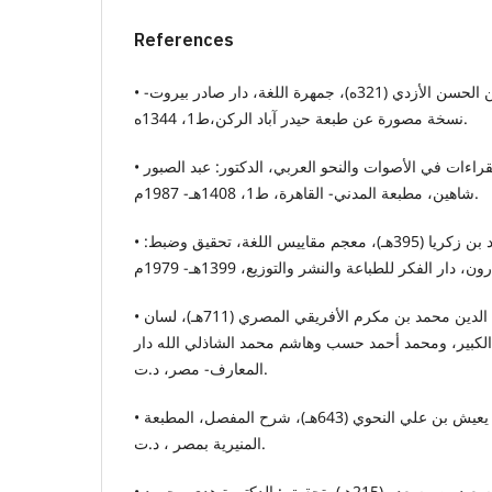
References
• ابن دريد، أبو بكر محمد بن الحسن الأزدي (321ه)، جمهرة اللغة، دار صادر بيروت-
نسخة مصورة عن طبعة حيدر آباد الركن،ط1، 1344ه.
• ابن علاء، أبو عمرو، أثر القراءات في الأصوات والنحو العربي، الدكتور: عبد الصبور
شاهين، مطبعة المدني- القاهرة، ط1، 1408هـ- 1987م.
• ابن فارس، أبو الحسين أحمد بن زكريا (395هـ)، معجم مقاييس اللغة، تحقيق وضبط:
• ابن منظور، أبو الفضل جمال الدين محمد بن مكرم الأفريقي المصري (711هـ)، لسان
 الكبير، ومحمد أحمد حسب وهاشم محمد الشاذلي الله دار
المعارف- مصر، د.ت.
• ابن يعيش، موفق الدين يعيش بن علي النحوي (643هـ)، شرح المفصل، المطبعة
المنيرية بمصر ، د.ت.
• الأخفش الأوسط، أبو الحسن سعيد بن مسعده (215هـ)، تحقيق : الدكتورة هدى محمود