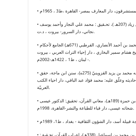
• الفراء، أبو زكريا يحيى بن زياد (207هـ )، تحـقيق : محمد علي النجار وأحمد يوسف
نجاتي، دار السرور- بيروت ، د.ت.
• القرطبي، أبو عبد الله محمد بن أحمد الأنصاري، القرطبي (671هـ) الجامع لأحكام
خ هشام سمير البخاري ، دار إحياء التراث العربي ، بيروت
- لبنان ، ط1 ، 1422هـ-2002م.
• القزويني، الحافظ أبي عبد الله محمد بن يزيد القزوينيّ (275ه)، سنن ابن ماجة، حقق
ديثه وعلّق عليه: محمد فؤاد عبد الباقي، دار احياء الكتب
العربيّة.
• الكسائي، أبو الحسن علي بن حمزة (189هـ)، معاني القرآن، تحقيق: الدكتور عيسى
شحاته عيسى، دار قباء للطباعة والنشر-القاهرة، 1998م.
• النحاس، أبو جعفر أحمد بن محمد بن اسماعيل (338هـ)، إعراب القرآن، تحـقيق: