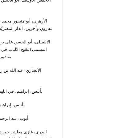
هارون وآخرين، الدار المصريّة للتأليف والترجمة ، طبع في مطابع سجل العرب، 1967م.
المسمى (تنقيح الألباب ف-
منشورات كلية الدعوة الإسلامية- طرابلس،ط1، 1425هـ-1995م.
• أنيس، إبراهيم، في اللهجات العربية، المطبعة الفنية الحديثة- مصر، ط3، 1965م.
• أنيس، إبراهيم، من أسرار اللغة، مكتبة الأنجلو المصرية- القاهرة، ط8.
• أيوب، عبد الرحمن، أصوات اللغة، مطبعة دار التأليف- مصر،ط1، 1963م.