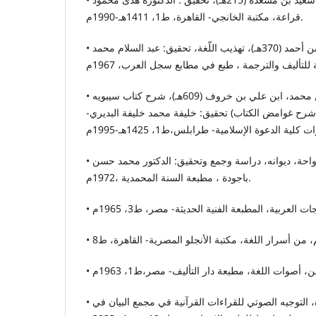
قراعة، مكتبة الخانجي- القاهرة، ط1، 1411هـ-1990م.
• الأزهري، أبو منصور محمد بن أحمد (370هـ)، تهذيب اللّغة، تحقيق: عبد السلام محمد
• الاشبيلي، أبو الحسن علي بن محمد، ابن علي بن خروف (609هـ)، شرح كتاب سيبويه
ي شرح غوامض الكتاب) تحقيق: خليفة محمد خليفة البديري
• الأنصاري، عبد الله بن رواحة، ديوانه، دراسة وجمع وتحقيق: الدكتور محمد حسن
باجودة ، مطبعة السنة المحمدية ،1972م.
• البدري، غازي مطشر حمزة، التوجيه الصوتي للقراءات القرآنية في مجمع البيان في