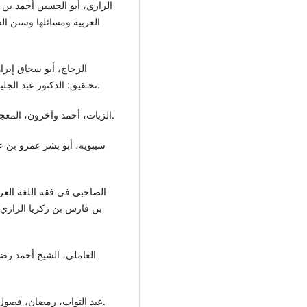
العربية ومسائلها وسنن ال
تحـقيق: الدكتور عبد الجليل عبدة شلبي، عالم الكتب- بيروت، ط1 ، 1408هـ-1988م.
• الزيات، أحمد وآخرون، المعجم الوسيط، تحقيق: مجمع اللغة العربية، دار الدعوة، د.ت.
• عبد التواب، رمضان، فصول في فقه العربيّة، مكتبة الخانجيّ- القاهرة ،ط6، 1999م.