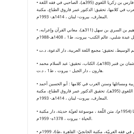
• الرازي، أبو الحسين أحمد بن فارس بن زكريا اللغوي (395هـ)، الصاحبي في فقه اللغة
عرب في كلامها، تحقيق: الدكتور عمر فاروق الطباع، مكتبة
المعارف، بيروت- لبنان ، 1414هـ- 1993م.
• الزجاج، أبو سحاق إبراهيم بن السري بن سهل (311هـ)، معاني القرآن وإعرابه،
• سيبويه، أبو بشر عمرو بن عثمان بن قنبر (180هـ)، الكتاب، تحقيق: عبد السلام محمد
هارون ، دار الجيل - بيروت ، ط1 ، د.ت.
• الصاحبي في فقه اللغة العربية ومسائلها وسنن العرب في كلامها : أبو الحسين أحمد
بن فارس بن زكريا الرازي اللغوي (395هـ)، تحقيق الدكتور عمر فاروق الطباع، مكتبة
المعارف، بيروت- لبنان ، 1414هـ- 1993م.
• العاملي، الشيخ أحمد رضا (1954م)، متن اللّغة ، موسوعة لغويّة حديثة، دار مكتبة
الحياة - بيروت ، 1378ه- 1959م.