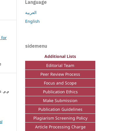
Language
العربية
English
 for
sidemenu
Additional Lists
e
Editorial Team
Peer Review Process
Focus and Scope
م.م. عمار 
Publication Ethics
Make Submission
Publication Guidelines
Plagiarism Screening Policy
al
Article Processing Charge