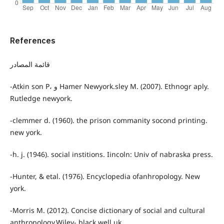
References
قائمة المصادر
-Atkin son P، و Hamer Newyork.sley M. (2007). Ethnogr aply.
Rutledge newyork.
-clemmer d. (1960). the prison commanity socond printing.
new york.
-h. j. (1946). social institions. Iincoln: Univ of nabraska press.
-Hunter, & etal. (1976). Encyclopedia ofanhropology. New
york.
-Morris M. (2012). Concise dictionary of social and cultural
anthropology.Wiley- black well uk.