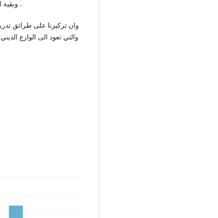
وبقية العلوم وبعبارة اخرى يشمل كلا من العلوم الدينية والدنيوية .
وان تركيزنا على طرائق تدري
والتي تعود الى الوازع الدي