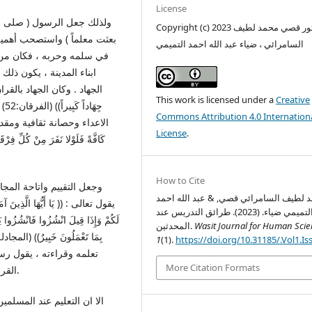
License
ولذلك جعل الرسول ( صلى الله
Copyright (c) 2023 الدكتور قصي محمد لطيف
بعثت معلماً ) واستصحب أهمي
السامرائي ، ضياء عبد الله احمد التميمي
في سلمه وحربه ، فكان من 
ابناء المدينة ، يكون ذلك
الجهاد . وكان الجهاد بالقران
This work is licensed under a
Creative
جِ
Commons Attribution 4.0 Internation
الاعداء وحصانة ثقافية ومقدمة لاب
License
.
كَافَّةً فَلَوْلا نَفَرَ مِنْ كُلِّ فِرْقَة
How to Cite
وجعل التقييم واتاحة المجال
 لطيف السامرائي قصي, & عبد الله احمد
يقول تعالى : (( يَا أَيُّهَا الَّذِينَ آمَ
التميمي ضياء. (2023). طرائق التدريس عند
لَكُمْ وَإِذَا قِيلَ انْشُزُوا فَانْشُزُوا يَرْ
Wasit Journal for Human Sci
المحدثين.
1
(1).
https://doi.org/10.31185/.Vol1.Is
تعلمه وقراءته ، يقول رس
More Citation Formats
القران ، أقرأ وارتق ، فان مكانك في الجنة عند اخر آية قرأتها).
الا ان التعليم عند المسلم