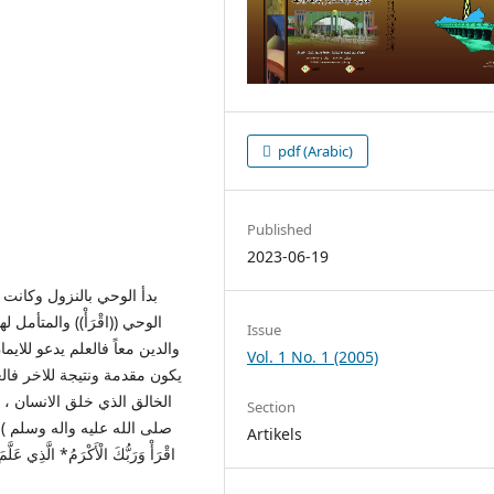
pdf (Arabic)
Published
2023-06-19
بدأ الوحي بالنزول وكانت
الوحي ((اقْرَأْ)) والمتأمل
Issue
والدين معاً فالعلم يدعو للايم
Vol. 1 No. 1 (2005)
يكون مقدمة ونتيجة للاخر فالع
الخالق الذي خلق الانسان ، 
Section
صلى الله عليه واله وسلم ) الاية (( 
Artikels
اقْرَأْ وَرَبُّكَ الْأَكْرَمُ* الَّذِي عَلَّم