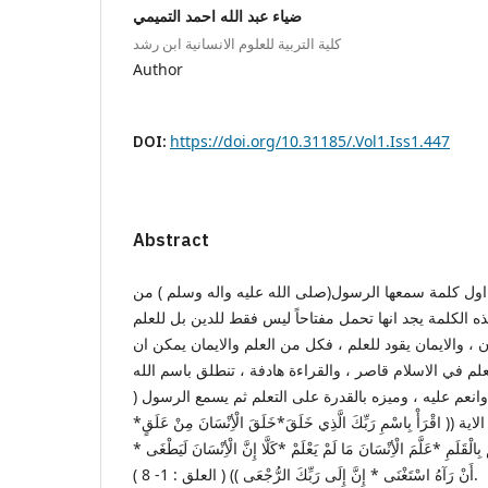
ضياء عبد الله احمد التميمي
كلية التربية للعلوم الانسانية ابن رشد
Author
DOI:
https://doi.org/10.31185/.Vol1.Iss1.447
Abstract
 اول كلمة سمعها الرسول(صلى الله عليه واله وسلم ) من
 لهذه الكلمة يجد انها تحمل مفتاحاً ليس فقط للدين بل للعلم
ان ، والايمان يقود للعلم ، فكل من العلم والايمان يمكن ان
لم في الاسلام قاصر ، والقراءة هادفة ، تنطلق باسم الله
وانعم عليه ، وميزه بالقدرة على التعلم ثم يسمع الرسول (
اقْرَأْ بِاسْمِ رَبِّكَ الَّذِي خَلَقَ*خَلَقَ الْأِنْسَانَ مِنْ عَلَقٍ*
َ بِالْقَلَمِ *عَلَّمَ الْأِنْسَانَ مَا لَمْ يَعْلَمْ *كَلَّا إِنَّ الْأِنْسَانَ لَيَطْغَى *
أَنْ رَآهُ اسْتَغْنَى * إِنَّ إِلَى رَبِّكَ الرُّجْعَى )) ( العلق : 1- 8 ).