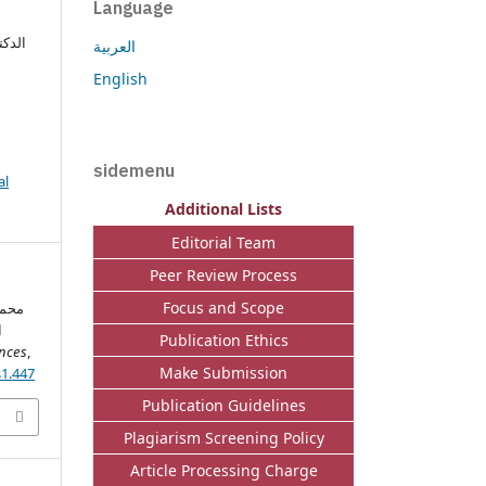
Language
العربية
English
sidemenu
al
Additional Lists
Editorial Team
Peer Review Process
Focus and Scope
محمد
Publication Ethics
ences
,
Make Submission
s1.447
Publication Guidelines
Plagiarism Screening Policy
Article Processing Charge