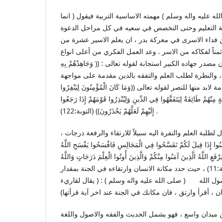
 عليه واله وسلم ) مهمته الاساسية التربية فيقول ( انما
ة التعليم وحتى التخصص في سعيه في كل مراحل الدعوة
فداء الاسرى في معركة بدر ، ان يعلم الاسير عشرة من
 ثمناً لفكاكه من الاسر . وعد العمل الفكري من أعلى انواع
 مصدر جهاده الكبير استجابة لقوله تعالى : (( وَجَاهِدْهُمْ بِهِ
هَاداً كَبِيراً)) (الفرقان:52) ، والنظرة لطلب العلم والتفقه بالدين مقدمة على مواجهة
د منها للنصر لقوله تعالى ((وَمَا كَانَ الْمُؤْمِنُونَ لِيَنْفِرُوا
ٍ مِنْهُمْ طَائِفَةٌ لِيَتَفَقَّهُوا فِي الدِّينِ وَلِيُنْذِرُوا قَوْمَهُمْ إِذَا رَجَعُوا
إِلَيْهِمْ لَعَلَّهُمْ يَحْذَرُونَ)) (التوبة:122) .
 لطلبة العلم والنفرة اليه سبيلاً للارتقاء والرفعة درجات ،
نُوا إِذَا قِيلَ لَكُمْ تَفَسَّحُوا فِي الْمَجَالِسِ فَافْسَحُوا يَفْسَحِ اللَّهُ
فَعِ اللَّهُ الَّذِينَ آمَنُوا مِنْكُمْ وَالَّذِينَ أُوتُوا الْعِلْمَ دَرَجَاتٍ وَاللَّهُ
بِمَا تَعْمَلُونَ خَبِيرٌ)) (المجادلة:11) ، حيث حدد مكانة الانسان وارتقاءه في الجنة بمقدار
ول الله ( صلى الله عليه واله وسلم ) : ( يقال لقاريء
ين ميدان واسع ، فهو يشمل الحديث والفقه والاصول واللغة