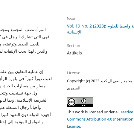
Issue
Vol. 19 No. 2 (2023): مجلة واسط للعلوم
المرأة نصف المجتمع وتنجب 
الإنسانية
فهي التي تشارك الرجل في كاف
للجيل الجديد وتوعيته،
Section
والدين، لهذا يجب الإلتفات ل
Artikels
إن عملية التعاون بين علما
License
لعبت دوراً كبيراً في بلورة الر
Copyright (c) 2023 م. د. محمد راضي آل كعيد
مسار من مسارات الحياة. وقد
الشمري
أول جهة تستجيب وتتخذ
الشريعة الإسلامية، وبما لد
وأحياناً رجال السلطة هم 
This work is licensed under a
Creative
أجهزة الدولة دون التقييد كثير
Commons Attribution 4.0 Internation
والعوامل المؤدية إلى إخت
License
.