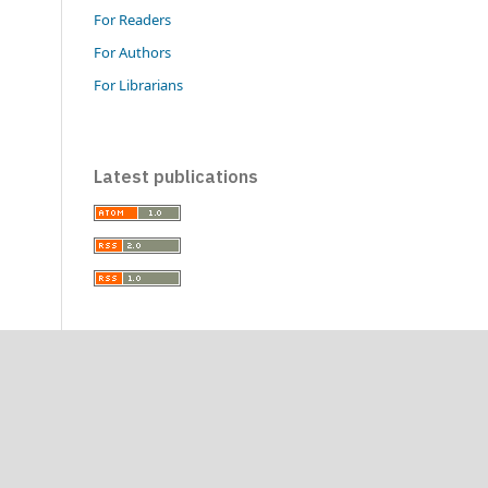
For Readers
For Authors
For Librarians
Latest publications