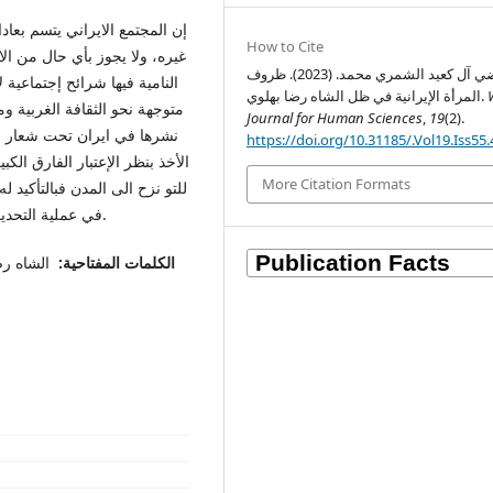
How to Cite
غيره، ولا يجوز بأي حال من الا
راضي آل كعيد الشمري محمد. (2023). ظروف
النامية فيها شرائح إجتماعية ل
المرأة الإيرانية في ظل الشاه رضا بهلوي.
متوجهة نحو الثقافة الغربية وم
Journal for Human Sciences
,
19
(2).
نشرها في ايران تحت شعار ال
https://doi.org/10.31185/.Vol19.Iss55
الأخذ بنظر الإعتبار الفارق الك
More Citation Formats
للتو نزح الى المدن فبالتأكيد 
في عملية التحديث والتأني فيه، والبدء بالضرورات وتقديم الأهم على المهم.
الكلمات المفتاحية:
الشاه رضا 