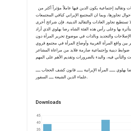
إن المجتمع الايراني يتسم بعادات وتقاليد إجتماعية يكون الدين فيها عاملاً مؤثراً أكثر من
حوال تجاوزها، وبما ان المجتمع الإيراني كباقي المجتمعات
ا تستطيع تجاوز العادات والتقاليد الدينية. فإن شرائح أخرى
تأثرة بها وعلى رأس هذه الفئة الشاه رضا بهلوي الذي أراد
إصلاحات والتجديد وبالذات في موضوع تحرير المرأة دون
بير بين واقع المرأة الغربية وأوضاع المرأة في مجتمع قروي
له ضوابط دينية وإجتماعية صارمة فلابد من مراعاة المشاعر
بهلوي ـــــ المرأة الإيرانية ـــــ قانون كشف الحجاب ــــ
علماء الدين الشيعة ــــ السفور.
Downloads