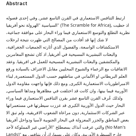
Abstract
ارتبط التنافس الاستعماري في القرن التاسع عشر, وفي إحدى فصوله
السياسية "الهرولة نحو أفريقيا" (The Scramble for Africa), اذ حظيت
نظرية التطلع والتوسع الاستعماري فيما وراء البحار على موافقة جماعية،
لا شك إنها قد أفادت من المصالح التي ظهرت نتيجة لرحلات
الاستكشافات الواسعة، والفضول الذي أثارته الجمعيات الجغرافية،
والبعثات التبشيرية المسيحية في أفريقيا, اذ كان تشجع المغامرين
والمكتشفين والبعثات التبشيرية المسيحية للعمل في افريقيا. وعقد
الاتفاقيات مع الزعماء والشيوخ المحليين مقابل الاعتراف بالسيادة ورفع
العلم البريطاني او الألماني في مناطقهم حسب الدول المستعمرة, لبناء
الامبراطوريات الاستعمارية الكبرى, ومع ذلك فإنها واجهت مقاومة الدول
الأوربية فيما بينها، وان كانت قد اختلفت في مظاهرها ومداها السياسي,
ولذلك عُرف القرن التاسع عشر بقرن التنافس الاستعماري فيما وراء
البحار حيث الدول الأوربية الكبرى قد عززت سيطرتها في مستعمراتها
عبر الشركات الاستثمارية, دون مراعاة الشعوب الافريقية، ولم تبق الا
بعض المناطق والجزر المعزولة في البحار الجنوبية لآسيا ودواخل أفريقيا
والتي عرفت آنذاك بمصطلح "الأراضي غير المملوكة لأحد (No Man's
Lands)" خارج السيطرة الأوربية, وكان على بسمارك أن يتنافس مع