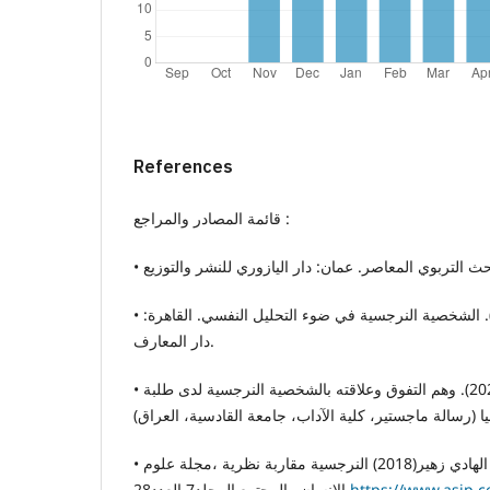
References
قائمة المصادر والمراجع :
• البحيري، عبد الرقيب. (1987). الشخصية النرجسية في ضوء التحليل النفسي. القاهرة:
دار المعارف.
• بعيوي، ابتهال جليل تركي.(2024). وهم التفوق وعلاقته بالشخصية النرجسية لدى طلبة
• بن جديدي, ،سعاد. بوسنة, عبد الهادي زهير(2018) النرجسية مقاربة نظرية ،مجلة علوم
الإنسان والمجتمع المجلد7 العدد28
https://www.asjp.ce