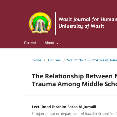
Current
About
Home
/
Archives
/
Vol. 21 No. 4 (2025): Wasit Jou
The Relationship Between N
Trauma Among Middle Scho
Lect. Imad Ibrahim Fazaa Al-Jumaili
Fallujah education department-Al-Rawabit School For G