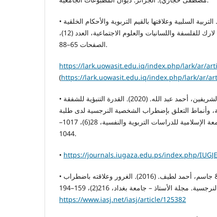
• الهماش, رحيم عزيز. (2020). التربية السلبية وعلاقتها بالقيم التربوية والأحكام الخلقية
لدى أطفال الروضة. مجلة لارك للفلسفة واللسانيات والعلوم الاجتماعية، العدد (12)،
الصفحات 65–88.
https://lark.uowasit.edu.iq/index.php/lark/ar/art
(
https://lark.uowasit.edu.iq/index.php/lark/ar/ar
• مقداد، آمنة فيصل، & الشريفين، أحمد عبد الله. (2020). القدرة التنبؤية للشفقة
ية، وأنماط التعلق بإضطراب الشخصية النرجسية لدى طلبة
الجامعات الأردنية. مجلة الجامعة الإسلامية للدراسات التربوية والنفسية، 28(6)، 1017–
1044.
•
https://journals.iugaza.edu.ps/index.php/IUGJ
• موسى، أنغام لفتة، & جاسم، أحمد لطيف. (2016). الغرور وعلاقته باضطراب
https://www.iasj.net/iasj/article/125382