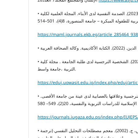
• شحاتة, سعد علي أحمد. (2023). الصدمة النفسية لدى الأبناء. المجلة العلمية لكلية
https://maml.journals.ekb.eg/article_285464_
• الة الصحافة العربية
• عبد الصاحب، ابتهال. (2025). الشخصية النرجسية لدى طلبة الجامعة . مجلة كلية
التربية ،جامعة واسط.
https://eduj.uowasit.edu.iq/index.php/eduj/arti
• جودة, عبد القادر . (2012). النرجسية وعلاقتها بالعصابية لدى عينة من جامعة الأقصى.
https://journals.iugaza.edu.ps/index.php/IUJEPS
• لابلانش، ج، & بونتاليس، ج. (2002). معجم مصطلحات التحليل النفسي (ترجمة
مصطفى حجازي). الجزائر: ديوان المطبوعات الجامعية.