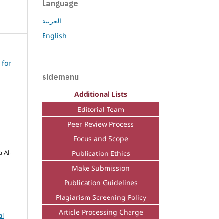
Language
العربية
English
 for
sidemenu
Additional Lists
Editorial Team
Peer Review Process
Focus and Scope
 Al-
Publication Ethics
Make Submission
Publication Guidelines
Plagiarism Screening Policy
Article Processing Charge
al