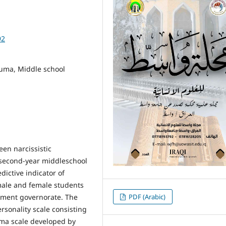
92
rauma, Middle school
een narcissistic
 second-year middleschool
ictive indicator of
male and female students
tment governorate. The
PDF (Arabic)
ersonality scale consisting
uma scale developed by