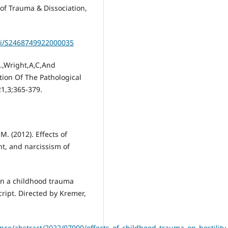
 of Trauma & Dissociation,
pii/S2468749922000035
M.,Wright,A,C,And
idtion Of The Pathological
1,3;365-379.
M. (2012). Effects of
nt, and narcissism of
an a childhood trauma
ript. Directed by Kremer,
ce/abstract/2022/07000/effects_of_childhood_trauma_on_hostility,