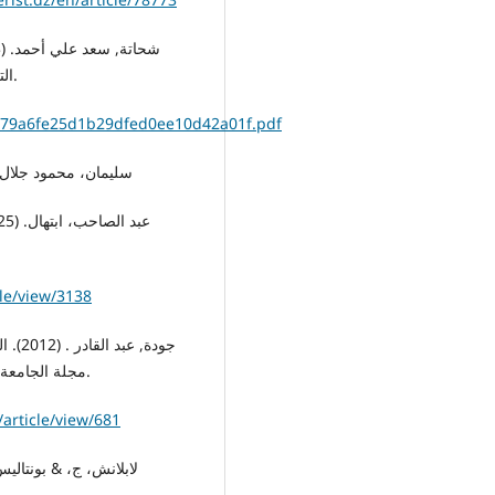
التربية للطفولة المبكرة – جامعة المنصورة، 8(4)، 501–514.
93879a6fe25d1b29dfed0ee10d42a01f.pdf
سليمان، محمود جلال الدين. (2022). الكتابة الأكاديمية. وك
cle/view/3138
مجلة الجامعة الإسلامية للدراسات التربوية والنفسية، 20(2)، 549– 580.
/article/view/681