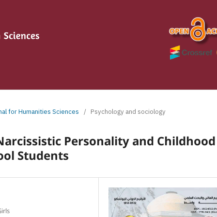
rnal for Humanities Sciences
/
Psychology and sociology
arcissistic Personality and Childhood
ol Students
irls