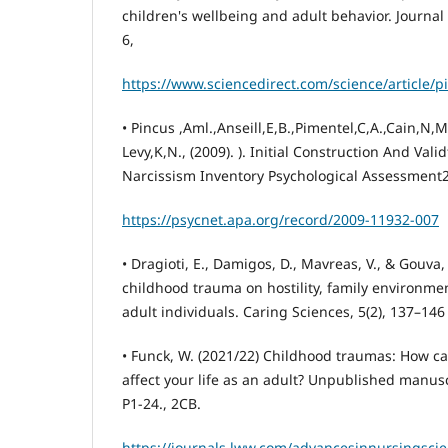
children's wellbeing and adult behavior. Journal
6,
https://www.sciencedirect.com/science/article/
• Pincus ,Aml.,Anseill,E,B.,Pimentel,C,A.,Cain,N,
Levy,K,N., (2009). ). Initial Construction And Val
Narcissism Inventory Psychological Assessment2
https://psycnet.apa.org/record/2009-11932-007
• Dragioti, E., Damigos, D., Mavreas, V., & Gouva, 
childhood trauma on hostility, family environme
adult individuals. Caring Sciences, 5(2), 137–146
• Funck, W. (2021/22) Childhood traumas: How c
affect your life as an adult? Unpublished manusc
P1-24., 2CB.
https://journals.lww.com/advancesinnursingscien