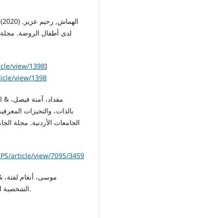
icle/view/1398
]
ticle/view/1398
بالذات، والتحيزات المعرف
EPS/article/view/7095/3459
الشخصية النرجسية. مجلة الأستاذ – جامعة بغداد، 216(2)، 159–194.