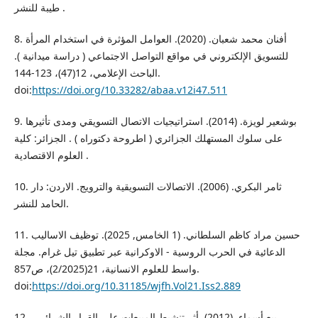
طيبة للنشر .
8. أفنان محمد شعبان. (2020). العوامل المؤثرة في استخدام المرأة
للتسويق الإلكتروني في مواقع التواصل الاجتماعي ( دراسة ميدانية ).
الباحث الإعلامي، 12(47)، 123-144.
doi:
https://doi.org/10.33282/abaa.v12i47.511
9. بوشعير لويزة. (2014). استراتيجيات الاتصال التسويقي ومدى تأثيرها
على سلوك المستهلك الجزائري ( اطروحة دكتوراه ) . الجزائر: كلية
العلوم الاقتصادية .
10. ثامر البكري. (2006). الاتصالات التسويقية والترويج. الاردن: دار
الحامد للنشر.
11. حسين مراد كاظم السلطاني. (1 الخامس, 2025). توظيف الاساليب
الدعائية في الحرب الروسية - الاوكرانية عبر تطبيق تيل غرام. مجلة
واسط للعلوم الانسانية، 21(2/2025)، ص857.
doi:
https://doi.org/10.31185/wjfh.Vol21.Iss2.889
12. ربيع أسماء. (2012). أثر تنشيط المبيعات على القرار الشرائي .