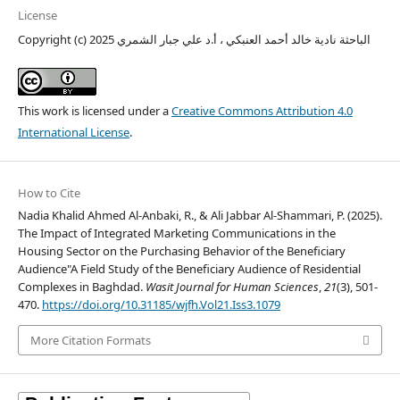
License
Copyright (c) 2025 الباحثة نادية خالد أحمد العنبكي ، أ.د علي جبار الشمري
This work is licensed under a
Creative Commons Attribution 4.0
International License
.
How to Cite
Nadia Khalid Ahmed Al-Anbaki, R., & Ali Jabbar Al-Shammari, P. (2025).
The Impact of Integrated Marketing Communications in the
Housing Sector on the Purchasing Behavior of the Beneficiary
Audience"A Field Study of the Beneficiary Audience of Residential
Complexes in Baghdad.
Wasit Journal for Human Sciences
,
21
(3), 501-
470.
https://doi.org/10.31185/wjfh.Vol21.Iss3.1079
More Citation Formats