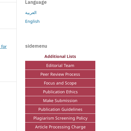
Language
العربية
English
sidemenu
 for
Additional Lists
Editorial Team
Peer Review Process
Focus and Scope
Publication Ethics
Make Submission
Publication Guidelines
Plagiarism Screening Policy
Article Processing Charge