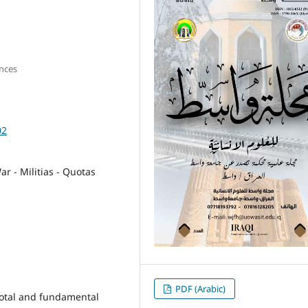
ences
02
ar - Militias - Quotas
PDF (Arabic)
votal and fundamental