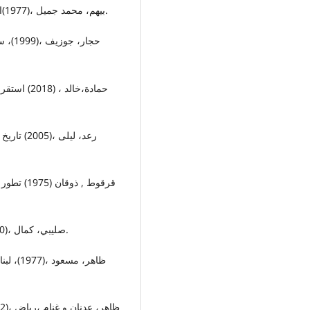
4. بيهم، محمد جميل ،(1977)النزاعات السياسية بلبنان، بيروت، جامعة بيروت العربية.
9. صليبي، كمال ،(1990) تاريخ لبنان الحديث، ط السابعة، دار النهار، بيروت.