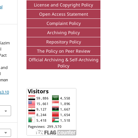
License and Copyright Policy
al
Open Access Statement
Complaint Policy
Archiving Policy
Repository Policy
 Kazim
l
The Policy on Peer Review
Pact
Official Archiving & Self-Archiving
Policy
s and
l
Human
s3.10