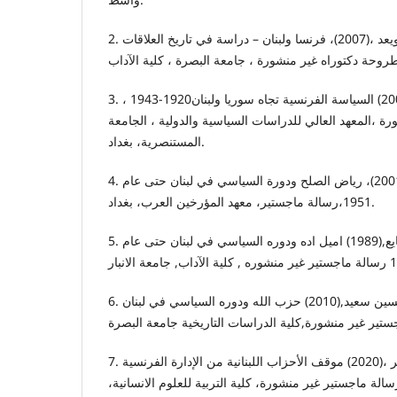
2. السراي، صالح جعيول جويعد ،(2007)، فرنسا ولبنان – دراسة في تاريخ العلاقات
3. الشمري، رائد عباس ،(2006) السياسة الفرنسية تجاه سوريا ولبنان1920-1943 ،
ة ،المعهد العالي للدراسات السياسية والدولية ، الجامعة
المستنصرية، بغداد.
4. العبيدي، سعد محسن ،(2001)، رياض الصلح ودورة السياسي في لبنان حتى عام
1951،رسالة ماجستير، معهد المؤرخين العرب، بغداد.
5. المحلاوي، ياسر حمد خليفة ضايع,(1989) اميل اده ودوره السياسي في لبنان حتى عام
6. النصر الله ،احمد عبد الحسين سعيد,(2010) حزب الله ودوره السياسي في لبنان
7. الهاشمي ،محمد سعيد شخير ،(2020) موقف الأحزاب اللبنانية من الإدارة الفرنسية
لبنان 1920-1943، رسالة ماجستير غير منشورة، كلية التربية للعلوم الانسانية