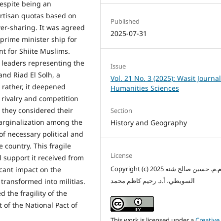
Despite being an
partisan quotas based on
Published
wer-sharing. It was agreed
2025-07-31
 prime minister ship for
t for Shiite Muslims.
leaders representing the
Issue
and Riad El Solh, a
Vol. 21 No. 3 (2025): Wasit Journal
 rather, it deepened
Humanities Sciences
 rivalry and competition
 they considered their
Section
marginalization among the
History and Geography
f necessary political and
e country. This fragile
License
l support it received from
Copyright (c) 2025 م.م. حسين صالح شنه
icant impact on the
السويطي، أ.د. رحيم كاظم محمد
 transformed into militias.
the fragility of the
 of the National Pact of
This work is licensed under a
Creative