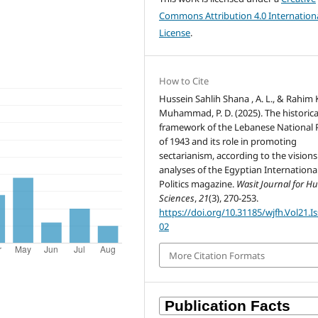
Commons Attribution 4.0 Internation
License
.
How to Cite
Hussein Sahlih Shana , A. L., & Rahim
Muhammad, P. D. (2025). The historica
framework of the Lebanese National 
of 1943 and its role in promoting
sectarianism, according to the vision
analyses of the Egyptian Internationa
Politics magazine.
Wasit Journal for 
Sciences
,
21
(3), 270-253.
https://doi.org/10.31185/wjfh.Vol21.Is
02
More Citation Formats