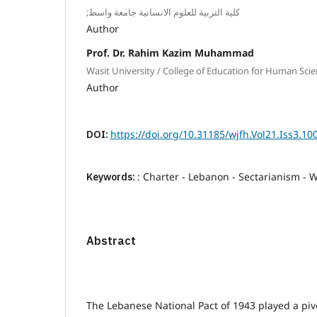
;كلية التربية للعلوم الانسانية جامعة واسط
Author
Prof. Dr. Rahim Kazim Muhammad
Wasit University / College of Education for Human Sci
Author
DOI:
https://doi.org/10.31185/wjfh.Vol21.Iss3.10
Keywords:
: Charter - Lebanon - Sectarianism - W
Abstract
The Lebanese National Pact of 1943 played a pi