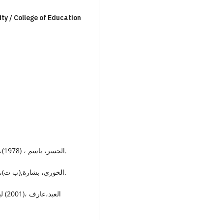
y / College of Education
1. الجسر، باسم ، (1978)، الميثاق الوطني لماذا كان وهل سقط،دار النهار، بيروت.
2. الخوري، بشارة,(ب ت)، حقائق لبنانية، ج الأول، منشورات اوراق لبنانية ،بيروت.