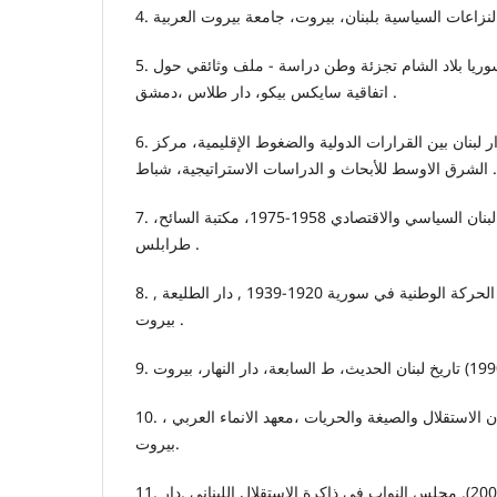
5. حجار، جوزيف ،(1999)، سوريا بلاد الشام تجزئة وطن دراسة - ملف وثائقي حول
اتفاقية سايكس بيكو، دار طلاس ،دمشق .
6. حمادة،خالد ، (2018) استقرار لبنان بين القرارات الدولية والضغوط الإقليمية، مركز
الشرق الاوسط للأبحاث و الدراسات الاستراتيجية، شباط .
7. رعد، ليلى ،(2005) تاريخ لبنان السياسي والاقتصادي 1958-1975، مكتبة السائح،
طرابلس .
8. قرقوط , ذوقان (1975) تطور الحركة الوطنية في سورية 1920-1939 , دار الطليعة ,
بيروت .
10. ظاهر، مسعود ،(1977)، لبنان الاستقلال والصيغة والحريات ،معهد الانماء العربي ،
بيروت.
11. ظاهر، عدنان و غنام ،رياض ،(2002), مجلس النواب في ذاكرة الاستقلال اللبناني ,دار