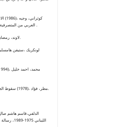
العربي من المتصرفية العثمانية الى دولة لبنان الكبير، منشورات بحسون، بيروت .
13. لاوند، رمضان ،(1998) الحرب العالمية الثانية، دار العالمين، بيروت.
16. مطر، فؤاد ،(1978) سقوط الجمهورية اللبنانية، ط2، ج2، دار القضايا العربية، بيروت.
اللبناني 75