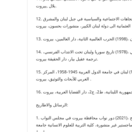
بلال ,بيروت.
12. كوثراني، وجيه ،(1986) الاتجاهات الاجتماعية والسياسية في جبل لبنان والمشرق
14. لونكريك ،ستيفن هامسلي ،(1978) تاريخ سوريا ولبنان تحت الانتداب الفرنسي،
ترجمة عقيل بيار، دار الحقيقة بيروت.
15. محمد، احمد خليل ،(1994) لبنان في جامعة الدول العربية 1945-1958، المركز
العربي للأبحاث والتوثيق، بيروت .
الرسائل والاطاريح:
1. الدلفي،قاسم هاشم صالح ،(2021) دور نواب محافظة بيروت في مجلس النواب
19-1989، رسالة ماجستير غير منشورة، كلية التربية للعلوم الانسانية جامعة
واسط.